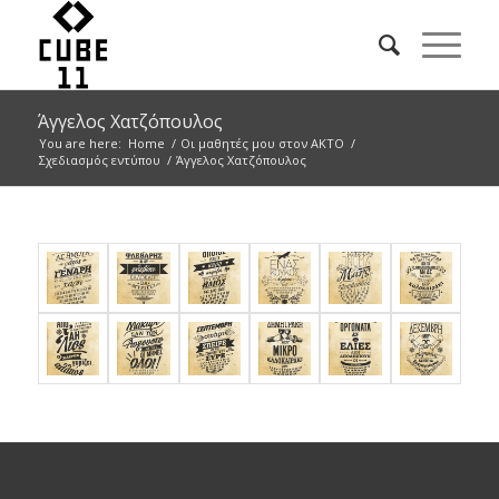
Άγγελος Χατζόπουλος
You are here:
Home
/
Οι μαθητές μου στον ΑΚΤΟ
/
Σχεδιασμός εντύπου
/
Άγγελος Χατζόπουλος