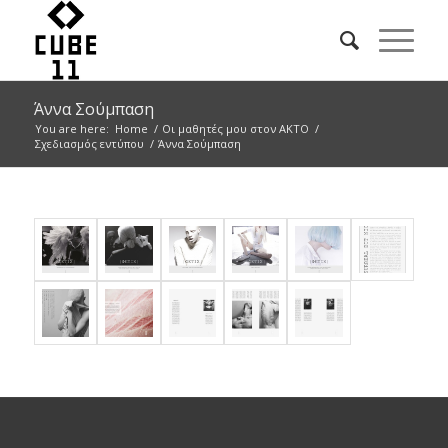
Άννα Σούμπαση
You are here:
Home
/
Οι μαθητές μου στον ΑΚΤΟ
/
Σχεδιασμός εντύπου
/
Άννα Σούμπαση