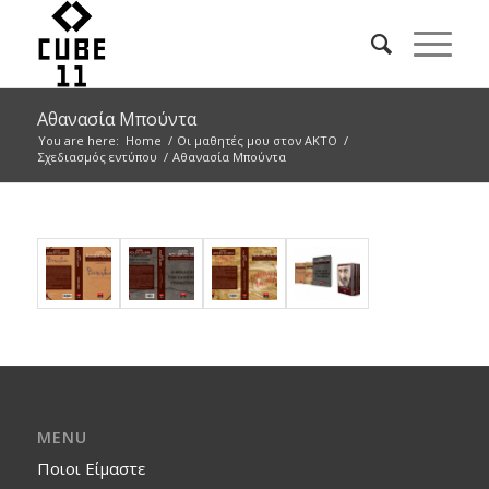
Αθανασία Μπούντα
You are here:
Home
/
Οι μαθητές μου στον ΑΚΤΟ
/
Σχεδιασμός εντύπου
/
Αθανασία Μπούντα
MENU
Ποιοι Είμαστε