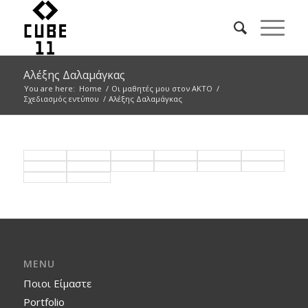
Αλέξης Δαλαμάγκας
You are here:
Home
/
Οι μαθητές μου στον ΑΚΤΟ
/
Σχεδιασμός εντύπου
/
Αλέξης Δαλαμάγκας
MENU
Ποιοι Είμαστε
Portfolio