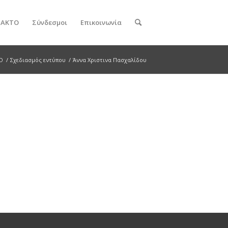
ν ΑΚΤΟ
Σύνδεσμοι
Επικοινωνία
Ο
/
Σχεδιασμός εντύπου
/
Άννα Χριστινα Πασχαλίδου