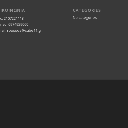
ΠΙΚΟΙΝΩΝΙΑ
CATEGORIES
No categories
λ.: 2107221113
νητο: 6974959060
mail: roussos@cube11.gr