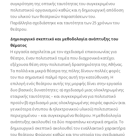
συγκρότηση της οπτικής ταυτότητας του συγκεκριμένου
πολιτιστικού οργανισμού καθώς και η δημιουργική απόδοση
του υλικού των θεατρικών παραστάσεων του.
Παράλληλα σχεδιάστηκε και ταυτότητα των 25 χρόνων του
θεάτρου.
Δημιουργικό σκεπτικό και μεθοδολογία ανάπτυξης του
θέματος
Η εργασία ασχολείται με τον σχεδιασμό επικοινωνίας για
θέατρο, έναν πολιτιστικό τομέα που διαχρονικά κατέχει
εξέχουσα θέση στην πολιτιστική δραστηριότητα της Αθήνας.
Τα πολλά και μικρά θέατρα της πόλης δίνουν πολλές φορές
τον πιο σημαντικό παλμό προς αυτή την κατεύθυνση. Η
επιλογή ενός θεάτρου αυτής της μορφής δίνει στην εργασία
δυο βασικές δυνατότητες: α) σχεδιασμό μιας ολοκληρωμένης
εταιρικής ταυτότητας – και συγκεκριμένα για πολιτιστικό
προϊόν β) σχεδιασμό μιας ολοκληρωμένης σειράς αφισών (και
γενικότερα έντυπου & ηλεκτρονικού υλικού) πολιτιστικού
περιεχομένου – και συγκεκριμένα θεάτρου. Η μεθοδολογία
ανάπτυξης ακολουθεί τα δύο παραπάνω κεντρικά σημεία. Το
δημιουργικό σκεπτικό ακολουθεί τον εναλλακτικό χαρακτήρα
του θεάτρου Φούρνος καθώς και την ιστορία του σχεδιασμού