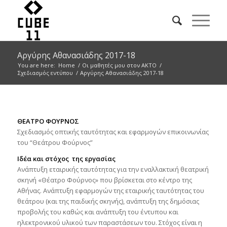
Αργύρης Αθανασιάδης 2017-18
You are here:
Home
/
Οι μαθητές μου στον ΑΚΤΟ
/
Σχεδιασμός εντύπου
/
Αργύρης Αθανασιάδης 2017-18
ΘΕΑΤΡΟ ΦΟΥΡΝΟΣ
Σχεδιασμός οπτικής ταυτότητας και εφαρμογών επικοινωνίας
του “Θεάτρου Φούρνος”
Ιδέα και στόχος της εργασίας
Ανάπτυξη εταιρικής ταυτότητας για την εναλλακτική θεατρική
σκηνή «Θέατρο Φούρνος» που βρίσκεται στο κέντρο της
Αθήνας. Ανάπτυξη εφαρμογών της εταιρικής ταυτότητας του
θεάτρου (και της παιδικής σκηνής), ανάπτυξη της δημόσιας
προβολής του καθώς και ανάπτυξη του έντυπου και
ηλεκτρονικού υλικού των παραστάσεων του. Στόχος είναι η