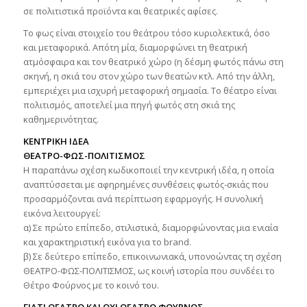
σε πολιτιστικά προϊόντα και θεατρικές αφίσες.
Το φως είναι στοιχείο του θεάτρου τόσο κυριολεκτικά, όσο
και μεταφορικά. Απότη μία, διαμορφώνει τη θεατρική
ατμόσφαιρα και τον θεατρικό χώρο (η δέσμη φωτός πάνω στη
σκηνή, η σκιά του στον χώρο των θεατών κτλ. Από την άλλη,
εμπεριέχει μια ισχυρή μεταφορική σημασία. Το θέατρο είναι
πολιτισμός, αποτελεί μια πηγή φωτός στη σκιά της
καθημερινότητας.
ΚΕΝΤΡΙΚΗ ΙΔΕΑ
ΘΕΑΤΡΟ-ΦΩΣ-ΠΟΛΙΤΙΣΜΟΣ
Η παραπάνω σχέση κωδικοποιεί την κεντρική ιδέα, η οποία
αναπτύσσεται με αφηρημένες συνθέσεις φωτός-σκιάς που
προσαρμόζονται ανά περίπτωση εφαρμογής. Η συνολική
εικόνα λειτουργεί:
α) Σε πρώτο επίπεδο, στιλιστικά, διαμορφώνοντας μια ενιαία
και χαρακτηριστική εικόνα για το brand.
β) Σε δεύτερο επίπεδο, επικοινωνιακά, υπονοώντας τη σχέση
ΘΕΑΤΡΟ-ΦΩΣ-ΠΟΛΙΤΙΣΜΟΣ, ως κοινή ιστορία που συνδέει το
Θέτρο Φούρνος με το κοινό του.