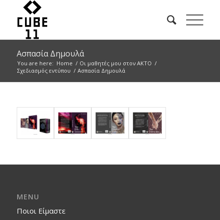
Ασπασία Δημουλά
You are here:
Home
/
Οι μαθητές μου στον ΑΚΤΟ
/
Σχεδιασμός εντύπου
/
Ασπασία Δημουλά
MENU
Ποιοι Είμαστε