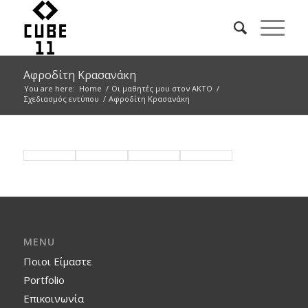
Αφροδίτη Κρασανάκη
You are here:
Home
/
Οι μαθητές μου στον ΑΚΤΟ
/
Σχεδιασμός εντύπου
/
Αφροδίτη Κρασανάκη
MENU
Ποιοι Είμαστε
Portfolio
Επικοινωνία