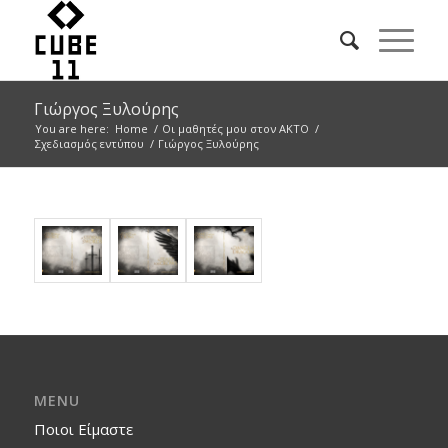
Γιώργος Ξυλούρης
You are here:
Home
/
Οι μαθητές μου στον ΑΚΤΟ
/
Σχεδιασμός εντύπου
/
Γιώργος Ξυλούρης
MENU
Ποιοι Είμαστε