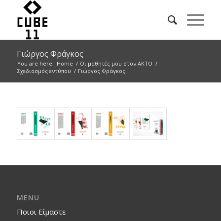
Γιώργος Φράγκος
You are here:
Home
/
Οι μαθητές μου στον ΑΚΤΟ
/
Σχεδιασμός εντύπου
/
Γιώργος Φράγκος
MENU
Ποιοι Είμαστε