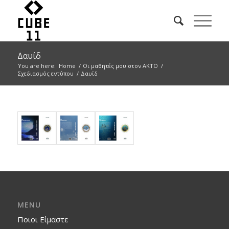
Δαυίδ
You are here:
Home
/
Οι μαθητές μου στον ΑΚΤΟ
/
Σχεδιασμός εντύπου
/
Δαυίδ
MENU
Ποιοι Είμαστε