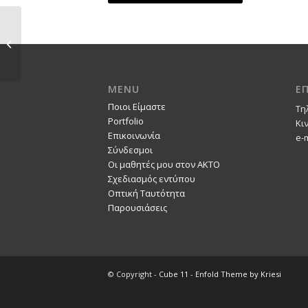
ΜΕΓΑΛΟΙ ΣΥΝΘΕΤΕΣ /
ART ALBUM
MENU
Ε
Ποιοι Είμαστε
Τη
Portfolio
Κι
Επικοινωνία
e-
Σύνδεσμοι
Οι μαθητές μου στον ΑΚΤΟ
Σχεδιασμός εντύπου
Οπτική Ταυτότητα
Παρουσιάσεις
© Copyright -
Cube 11
-
Enfold Theme by Kriesi