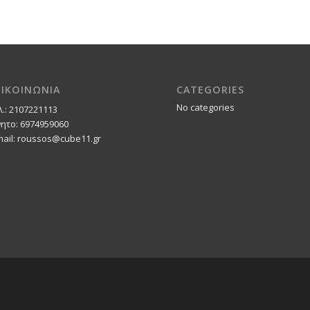
ΠΙΚΟΙΝΩΝΙΑ
CATEGORIES
No categories
λ.: 2107221113
νητο: 6974959060
mail: roussos@cube11.gr