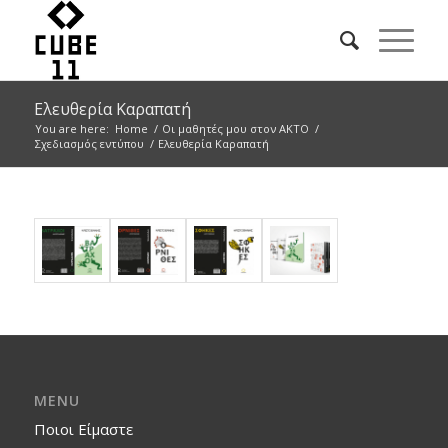
Ελευθερία Καραπατή
You are here:
Home
/
Οι μαθητές μου στον ΑΚΤΟ
/
Σχεδιασμός εντύπου
/
Ελευθερία Καραπατή
MENU
Ποιοι Είμαστε