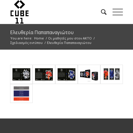
Ελευθερία Παπαπαναγιώτου
You are here:
Home
/
Οι μαθητές μου στον ΑΚΤΟ
/
Σχεδιασμός εντύπου
/
Ελευθερία Παπαπαναγιώτου