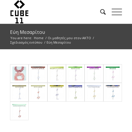
Εύη Μεσαρίτου
You are here:
Home
/
Οι μαθητές μου στον ΑΚΤΟ
/
Σχεδιασμός εντύπου
/
Εύη Μεσαρίτου