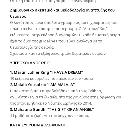
Οπτική ταυτότητα, τυπογραφία, εικονογράφιση.
Δημιουργικό σκεπτικό και μεθοδολογία ανάπτυξης του
θέματος
Ο λογότυπος είναι απόλυτα γραμμικός και η χρωματική του
παλέττα είναι το άσπρο και το μαύρο. Ο “Αστρολάβος”
ειδικεύεται στην έκδοση βιογραφιών. Η κάθε θεματική σειρά
έχει τα δικά της guidelines που είναι ανάλογα με τη
θεματολογία της σειράς.
Σχεδιάστηκαν τα εξώφυλλα τριών θεματικών σειρών.
ΥΠΕΡΟΧΟΙ ΑΝΘΡΩΠΟΙ
1. Martin Luther King “I HAVE A DREAM”
19 κείμενα και ομιλίες που άλλαξαν τον κόσμο
2. Μalala Yousafzai “I AM MALALA”
Η πακιστανή που πυροβολήθηκε από τους Taliban,
αγωνίστηκε για τα δικαιώματα της γυναίκας στη μόρφωση και
της απονεμήθηκε το Νόμπελ Ειρήνης το 2014.
3. Mahatma Gandhi “ΤΗΕ GIFT OF AN ANGEL”
11 μαθήματα ζωής για τον σύγχρονο κόσμο.
ΚΑΤΑ ΣΥΡΡΟΗΝ ΔΟΛΟΦΟΝΟΙ