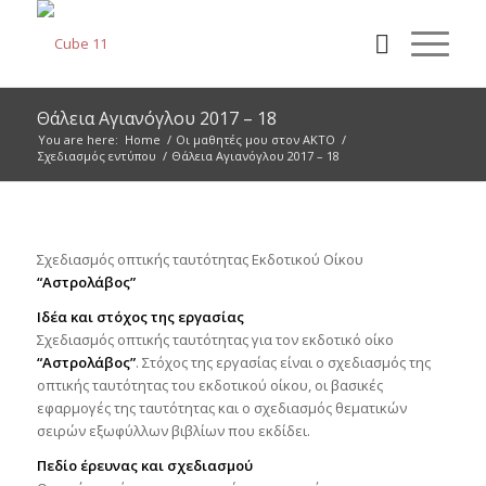
Θάλεια Αγιανόγλου 2017 – 18
You are here:
Home
/
Οι μαθητές μου στον ΑΚΤΟ
/
Σχεδιασμός εντύπου
/
Θάλεια Αγιανόγλου 2017 – 18
Σχεδιασμός οπτικής ταυτότητας Εκδοτικού Οίκου
“Αστρολάβος”
Ιδέα και στόχος της εργασίας
Σχεδιασμός οπτικής ταυτότητας για τον εκδοτικό οίκο
“Αστρολάβος”
. Στόχος της εργασίας είναι ο σχεδιασμός της
οπτικής ταυτότητας του εκδοτικού οίκου, οι βασικές
εφαρμογές της ταυτότητας και ο σχεδιασμός θεματικών
σειρών εξωφύλλων βιβλίων που εκδίδει.
Πεδίο έρευνας και σχεδιασμού