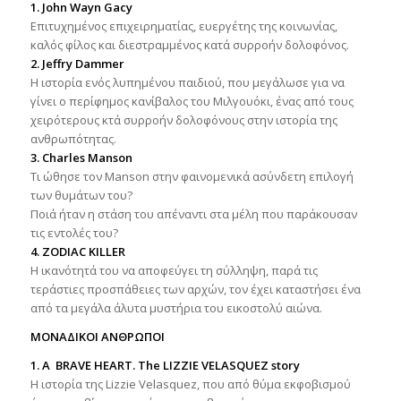
1. John Wayn Gacy
Eπιτυχημένος επιχειρηματίας, ευεργέτης της κοινωνίας,
καλός φίλος και διεστραμμένος κατά συρροήν δολοφόνος.
2. Jeffry Dammer
H ιστορία ενός λυπημένου παιδιού, που μεγάλωσε για να
γίνει ο περίφημος κανίβαλος του Mιλγουόκι, ένας από τους
χειρότερους κτά συρροήν δολοφόνους στην ιστορία της
ανθρωπότητας.
3. Charles Manson
Tι ώθησε τον Manson στην φαινομενικά ασύνδετη επιλογή
των θυμάτων του?
Ποιά ήταν η στάση του απέναντι στα μέλη που παράκουσαν
τις εντολές του?
4. ZODIAC KILLER
H ικανότητά του να αποφεύγει τη σύλληψη, παρά τις
τεράστιες προσπάθειες των αρχών, τον έχει καταστήσει ένα
από τα μεγάλα άλυτα μυστήρια του εικοστολύ αιώνα.
ΜΟΝΑΔΙΚΟΙ ΑΝΘΡΩΠΟΙ
1. Α ΒRAVE HEART. The LIZZIE VELASQUEZ story
Η ιστορία της Lizzie Velasquez, που από θύμα εκφοβισμού