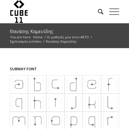
Θανάσης Καμενίδης
You are here:
Home
/
Οι μαθητές μου στον ΑΚΤΟ
/
Σχεδιασμός εντύπου
/
Θανάσης Καμενίδης
SUBWAY FONT