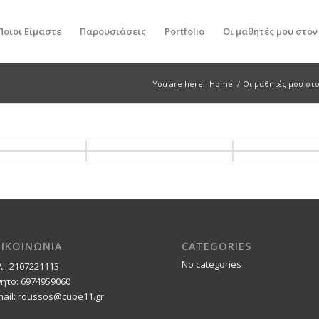
Ποιοι Είμαστε
Παρουσιάσεις
Portfolio
Οι μαθητές μου στο
You are here:
Home
/
Οι μαθητές μου στ
ΠΙΚΟΙΝΩΝΙΑ
CATEGORIES
No categories
λ.: 2107221113
νητο: 6974959060
mail: roussos@cube11.gr