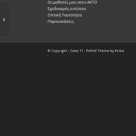
Οι μαθητές μου στον ΑΚΤΟ
Σχεδιασμός εντύπου
Οπτική Ταυτότητα
Βασίλης Σκόνδρας
Παρουσιάσεις
2016-17
© Copyright -
Cube 11
-
Enfold Theme by Kriesi