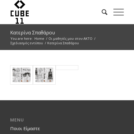
Κατερίνα Σπαθάρου
You are here:
Home
/
Οι μαθητές μου στον ΑΚΤΟ
/
Σχεδιασμός εντύπου
/
Κατερίνα Σπαθάρου
MENU
Ποιοι Είμαστε