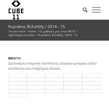
Κυριάκος Φιλιππής / 2014 – 15
You are here:
Home
/
Οι μαθητές μου στον ΑΚΤΟ
/
Σχεδιασμός εντύπου
/
Κυριάκος Φιλιππής / 2014 – 15
BREATH
Σχεδιασμός εταιρικής ταυτότητας, εταιρίας εμπορίας ειδών
κατάδυσης και υποβρύχιας αλιείας.