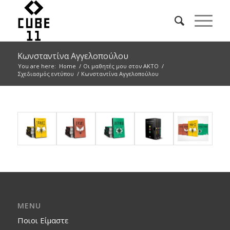
Κωνσταντίνα Αγγελοπούλου
You are here:
Home
/
Οι μαθητές μου στον ΑΚΤΟ
/
Σχεδιασμός εντύπου
/
Κωνσταντίνα Αγγελοπούλου
MENU
Ποιοι Είμαστε