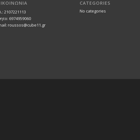
ΠΙΚΟΙΝΩΝΙΑ
CATEGORIES
No categories
λ.: 2107221113
νητο: 6974959060
mail: roussos@cube11.gr