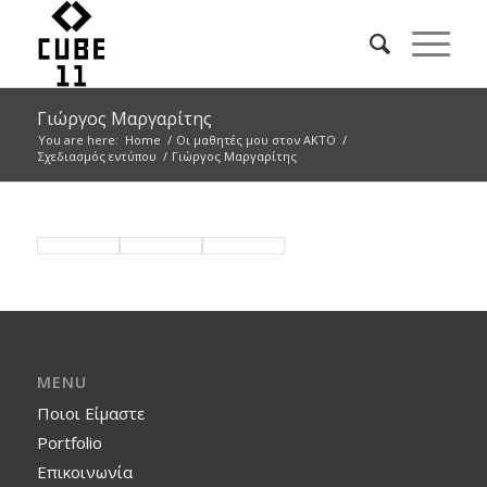
Γιώργος Μαργαρίτης
You are here:
Home
/
Οι μαθητές μου στον ΑΚΤΟ
/
Σχεδιασμός εντύπου
/
Γιώργος Μαργαρίτης
MENU
Ποιοι Είμαστε
Portfolio
Επικοινωνία