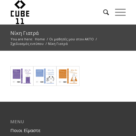
Νίκη Γιατρά
You are here:
Home
/
Οι μαθητές μου στον ΑΚΤΟ
/
Σχεδιασμός εντύπου
/
Νίκη Γιατρά
MENU
Ποιοι Είμαστε