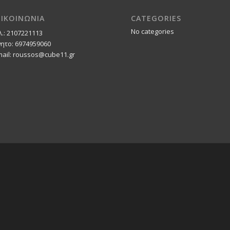
ΠΙΚΟΙΝΩΝΙΑ
CATEGORIES
No categories
λ.: 2107221113
νητο: 6974959060
mail: roussos@cube11.gr