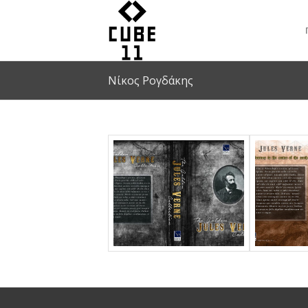
Νίκος Ρογδάκης