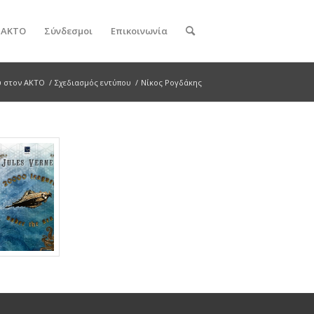
ν ΑΚΤΟ
Σύνδεσμοι
Επικοινωνία
υ στον ΑΚΤΟ
/
Σχεδιασμός εντύπου
/
Νίκος Ρογδάκης