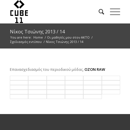
Νίκος Τσιώνης 2013 / 14
You are here:
Home
/
Οι μαθητές μου στον ΑΚΤΟ
/
Σχεδιασμός εντύπου
/
Νίκος Τσιώνης 2013 / 14
Επανασχεδιασμός του περιοδικού μόδας,
OZON RAW