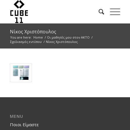
Νίκος Χριστόπουλος
You are here:
Home
/
Οι μαθητές μου στον ΑΚΤΟ
/
Σχεδιασμός εντύπου
/
Νίκος Χριστόπουλος
MENU
Ποιοι Είμαστε