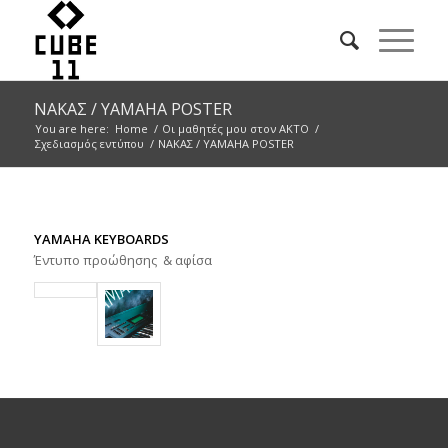
ΝΑΚΑΣ / YAMAHA POSTER
You are here:
Home
/
Οι μαθητές μου στον ΑΚΤΟ
/
Σχεδιασμός εντύπου
/
ΝΑΚΑΣ / YAMAHA POSTER
YAMAHA KEYBOARDS
Έντυπο προώθησης & αφίσα