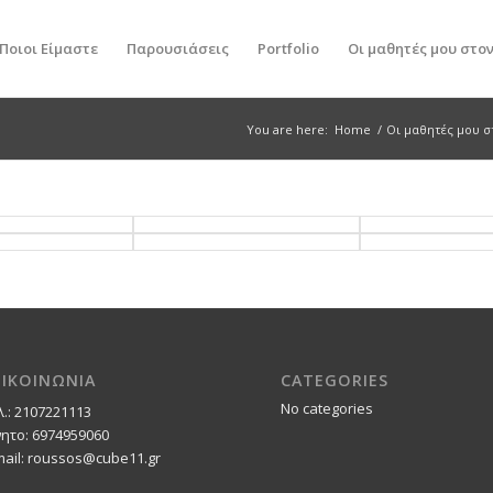
Ποιοι Είμαστε
Παρουσιάσεις
Portfolio
Οι μαθητές μου στο
You are here:
Home
/
Οι μαθητές μου 
ΠΙΚΟΙΝΩΝΙΑ
CATEGORIES
No categories
λ.: 2107221113
νητο: 6974959060
mail: roussos@cube11.gr