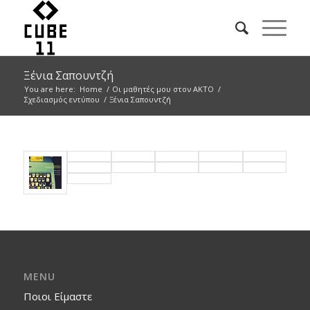
Ξένια Σαπουντζή
You are here:
Home
/
Οι μαθητές μου στον ΑΚΤΟ
/
Σχεδιασμός εντύπου
/
Ξένια Σαπουντζή
MENU
Ποιοι Είμαστε