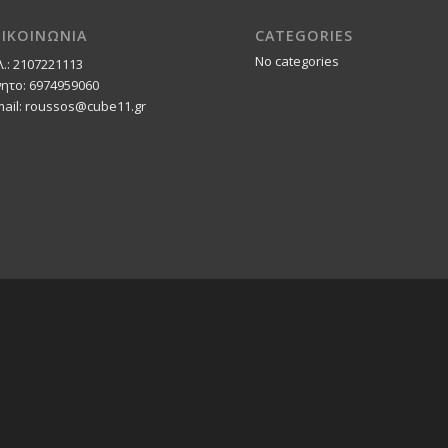
ΠΙΚΟΙΝΩΝΙΑ
CATEGORIES
No categories
λ.: 2107221113
νητο: 6974959060
mail: roussos@cube11.gr