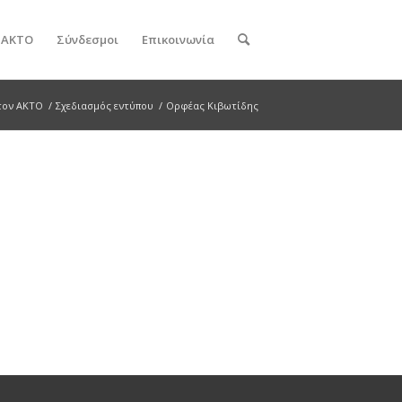
ν ΑΚΤΟ
Σύνδεσμοι
Επικοινωνία
τον ΑΚΤΟ
/
Σχεδιασμός εντύπου
/
Ορφέας Κιβωτίδης