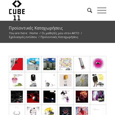
Προϊοντικές Καταχωρήσεις
You are here:
Home
/
Οι μαθητές μου στον ΑΚΤΟ
/
Σχεδιασμός εντύπου
/
Προϊοντικές Καταχωρήσεις