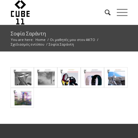
Σοφία Σαράντη
You are here:
Home
/
Οι μαθητές μου στον ΑΚΤΟ
/
Σχεδιασμός εντύπου
/
Σοφία Σαράντη