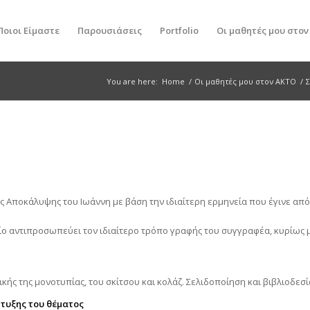
Ποιοι Είμαστε
Παρουσιάσεις
Portfolio
Οι μαθητές μου στο
You are here:
Home
/
Οι μαθητές μου στον ΑΚΤΟ
/
ς Αποκάλυψης του Ιωάννη με βάση την ιδιαίτερη ερμηνεία που έγινε από
ποίο αντιπροσωπεύει τον ιδιαίτερο τρόπο γραφής του συγγραφέα, κυρίως
ής της μονοτυπίας, του σκίτσου και κολάζ. Σελιδοποίηση και βιβλιοδεσί
πτυξης του θέματος