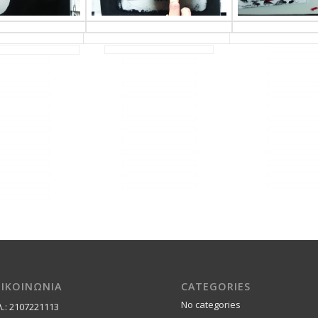
ΠΙΚΟΙΝΩΝΙΑ
CATEGORIES
No categories
λ.: 2107221113