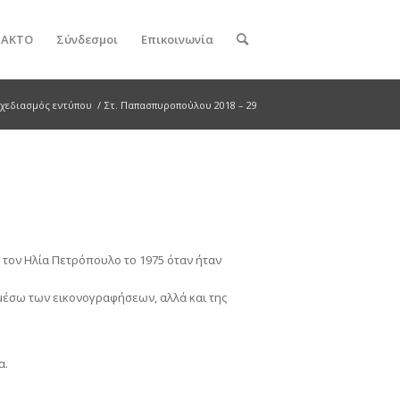
ν ΑΚΤΟ
Σύνδεσμοι
Επικοινωνία
Σχεδιασμός εντύπου
/
Στ. Παπασπυροπούλου 2018 – 29
 τον Ηλία Πετρόπουλο το 1975 όταν ήταν
 μέσω των εικονογραφήσεων, αλλά και της
α.