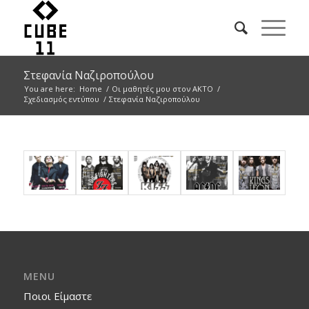
Στεφανία Ναζιροπούλου
You are here:
Home
/
Οι μαθητές μου στον ΑΚΤΟ
/
Σχεδιασμός εντύπου
/
Στεφανία Ναζιροπούλου
MENU
Ποιοι Είμαστε