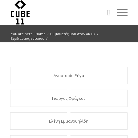
You are here:
Home
/
Οι μαθητές μου στον ΑΚΤΟ
/
Σχεδιασμός εντύπου
/
Αναστασία Ρήγα
Γιώργος Φράγκος
Ελένη Εμμανουηλίδη