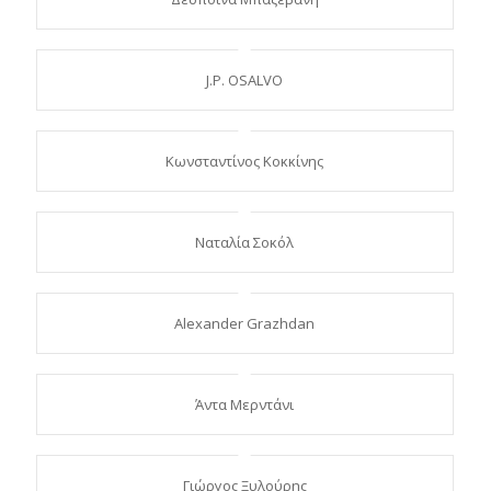
J.P. OSALVO
Κωνσταντίνος Κοκκίνης
Ναταλία Σοκόλ
Alexander Grazhdan
Άντα Μερντάνι
Γιώργος Ξυλούρης