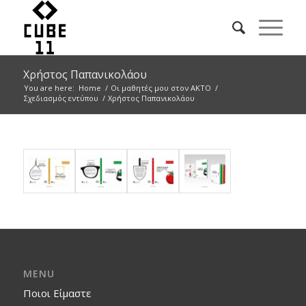
Χρήστος Παπανικολάου
You are here:
Home
/
Οι μαθητές μου στον ΑΚΤΟ
/
Σχεδιασμός εντύπου
/
Χρήστος Παπανικολάου
MENU
Ποιοι Είμαστε