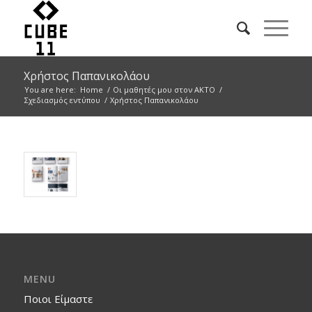
Χρήστος Παπανικολάου
You are here:
Home
/
Οι μαθητές μου στον ΑΚΤΟ
/
Σχεδιασμός εντύπου
/
Χρήστος Παπανικολάου
MENU
Ποιοι Είμαστε