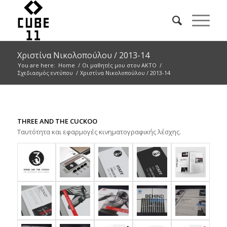
Χριστίνα Νικολοπούλου / 2013-14
You are here:
Home
/
Οι μαθητές μου στον ΑΚΤΟ
/
Σχεδιασμός εντύπου
/
Χριστίνα Νικολοπούλου / 2013-14
THREE AND THE CUCKOO
Ταυτότητα και εφαρμογές κινηματογραφικής λέσχης.