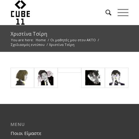
Χριστίνα Τσίρη
You are here:
Home
/
Οι μαθητές μου στον ΑΚΤΟ
/
Σχεδιασμός εντύπου
/
Χριστίνα Τσίρη
MENU
Ποιοι Είμαστε