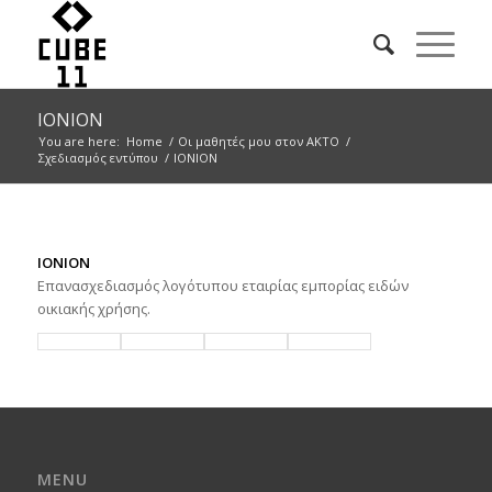
IONION
You are here:
Home
/
Οι μαθητές μου στον ΑΚΤΟ
/
Σχεδιασμός εντύπου
/
IONION
ΙΟΝΙΟΝ
Eπανασχεδιασμός λογότυπου εταιρίας εμπορίας ειδών
οικιακής χρήσης.
MENU