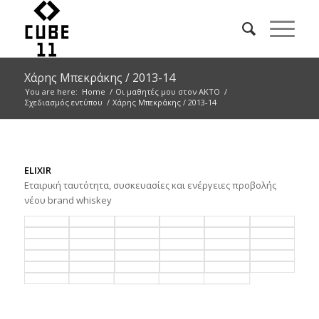
Xάρης Μπεκράκης / 2013-14
You are here:
Home
/
Οι μαθητές μου στον ΑΚΤΟ
/
Σχεδιασμός εντύπου
/
Xάρης Μπεκράκης / 2013-14
ELIXIR
Εταιρική ταυτότητα, συσκευασίες και ενέργειες προβολής
νέου brand whiskey