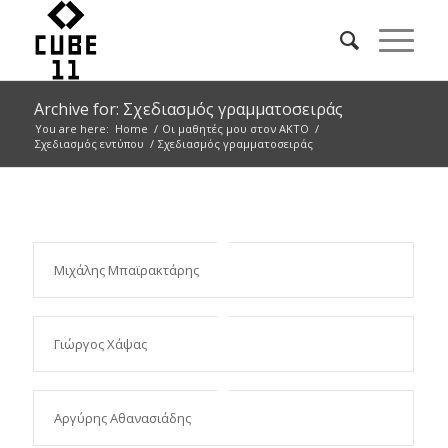
Archive for: Σχεδιασμός γραμματοσειράς
You are here:
Home
/
Οι μαθητές μου στον ΑΚΤΟ
/
Σχεδιασμός εντύπου
/
Σχεδιασμός γραμματοσειράς
Μιχάλης Μπαϊρακτάρης
Γιώργος Χάψας
Αργύρης Αθανασιάδης