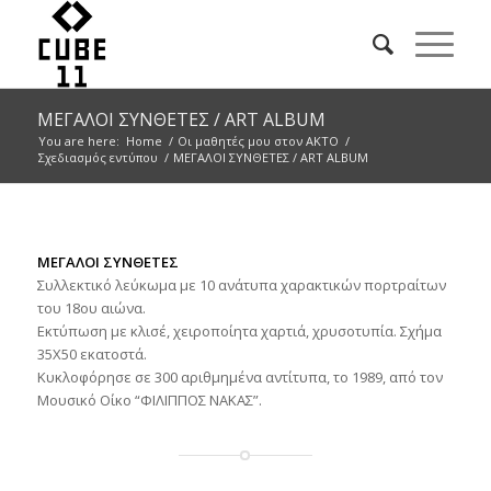
ΜΕΓΑΛΟΙ ΣΥΝΘΕΤΕΣ / ART ALBUM
You are here:
Home
/
Οι μαθητές μου στον ΑΚΤΟ
/
Σχεδιασμός εντύπου
/
ΜΕΓΑΛΟΙ ΣΥΝΘΕΤΕΣ / ART ALBUM
ΜΕΓΑΛΟΙ ΣΥΝΘΕΤΕΣ
Συλλεκτικό λεύκωμα με 10 ανάτυπα χαρακτικών πορτραίτων
του 18ου αιώνα.
Εκτύπωση με κλισέ, χειροποίητα χαρτιά, χρυσοτυπία. Σχήμα
35Χ50 εκατοστά.
Κυκλοφόρησε σε 300 αριθμημένα αντίτυπα, το 1989, από τον
Μουσικό Οίκο “ΦΙΛΙΠΠΟΣ ΝΑΚΑΣ”.