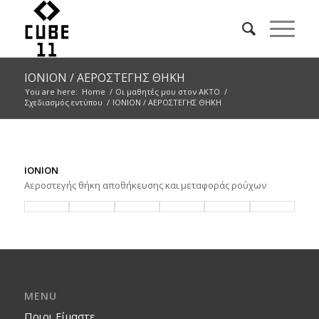
ΙΟΝΙΟΝ / ΑΕΡΟΣΤΕΓΗΣ ΘΗΚΗ
You are here:
Home
/
Οι μαθητές μου στον ΑΚΤΟ
/
Σχεδιασμός εντύπου
/
ΙΟΝΙΟΝ / ΑΕΡΟΣΤΕΓΗΣ ΘΗΚΗ
ΙΟΝΙΟΝ
Αεροστεγής θήκη αποθήκευσης και μεταφοράς ρούχων
MENU
Ποιοι Είμαστε