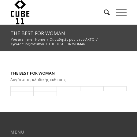
THE BEST FOR WOMAN
You are here:
Home
/
Οι μαθητές μου στον ΑΚΤΟ
/
Σχεδιασμός εντύπου
/
THE BEST FOR WOMAN
THE BEST FOR WOMAN
Λογότυπος κλαδικής έκθεσης.
MENU