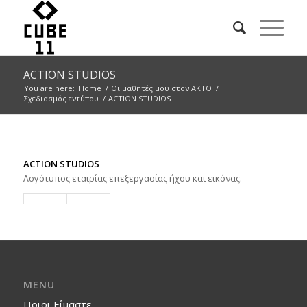
ACTION STUDIOS
You are here:
Home
/
Οι μαθητές μου στον ΑΚΤΟ
/
Σχεδιασμός εντύπου
/
ACTION STUDIOS
ACTION STUDIOS
Λογότυπος εταιρίας επεξεργασίας ήχου και εικόνας.
MENU
Ποιοι Είμαστε