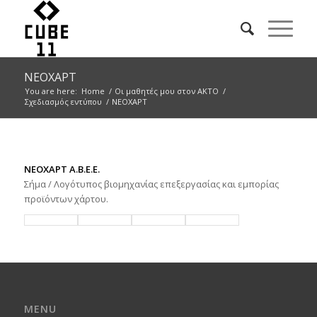
NEOXΑΡΤ
You are here:
Home
/
Οι μαθητές μου στον ΑΚΤΟ
/
Σχεδιασμός εντύπου
/
NEOXΑΡΤ
ΝΕΟΧΑΡΤ Α.Β.Ε.Ε.
Σήμα / Λογότυπος βιομηχανίας επεξεργασίας και εμπορίας
προϊόντων χάρτου.
MENU