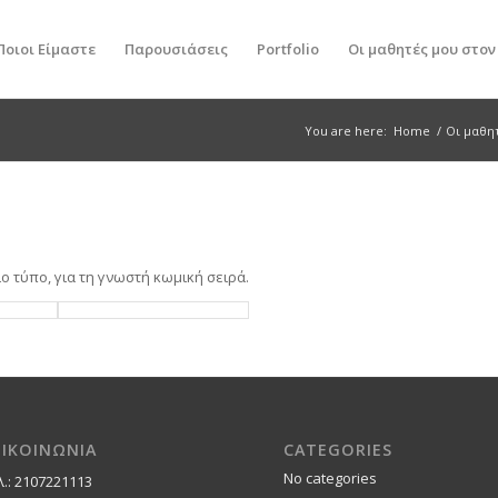
Ποιοι Είμαστε
Παρουσιάσεις
Portfolio
Οι μαθητές μου στο
You are here:
Home
/
Οι μαθη
 τύπο, για τη γνωστή κωμική σειρά.
ΠΙΚΟΙΝΩΝΙΑ
CATEGORIES
No categories
λ.: 2107221113