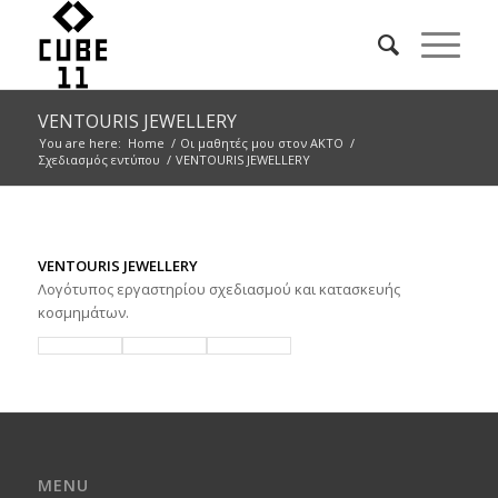
VENTOURIS JEWELLERY
You are here:
Home
/
Οι μαθητές μου στον ΑΚΤΟ
/
Σχεδιασμός εντύπου
/
VENTOURIS JEWELLERY
VENTOURIS JEWELLERY
Λογότυπος εργαστηρίου σχεδιασμού και κατασκευής
κοσμημάτων.
MENU